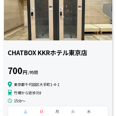
CHATBOX KKRホテル東京店
700
円
/時間
東京都千代田区大手町1-4-1
竹橋から徒歩3分
15分〜
土
日
月
火
水
木