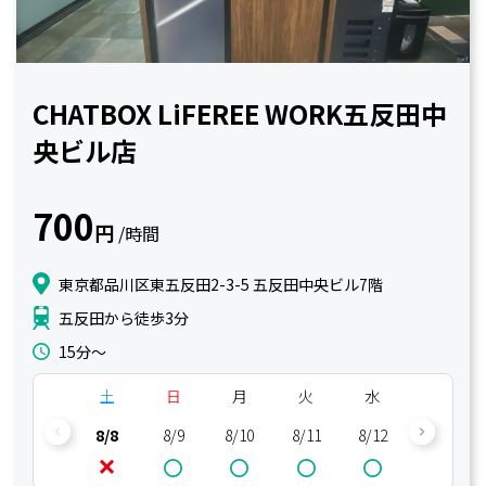
CHATBOX LiFEREE WORK五反田中
央ビル店
700
円
/時間
東京都品川区東五反田2-3-5 五反田中央ビル7階
五反田から徒歩3分
15分〜
土
日
月
火
水
木
8/8
8/9
8/10
8/11
8/12
8/13