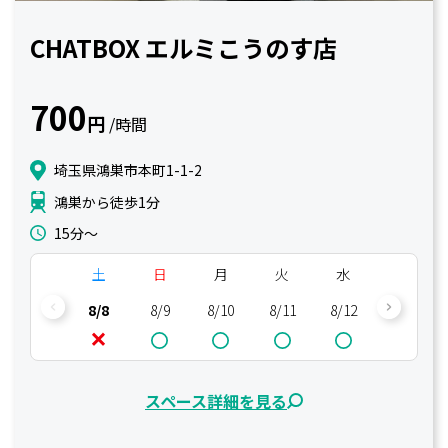
CHATBOX エルミこうのす店
700
円
/時間
埼玉県鴻巣市本町1-1-2
鴻巣から徒歩1分
15分〜
土
日
月
火
水
木
8/8
8/9
8/10
8/11
8/12
8/13
スペース詳細を見る