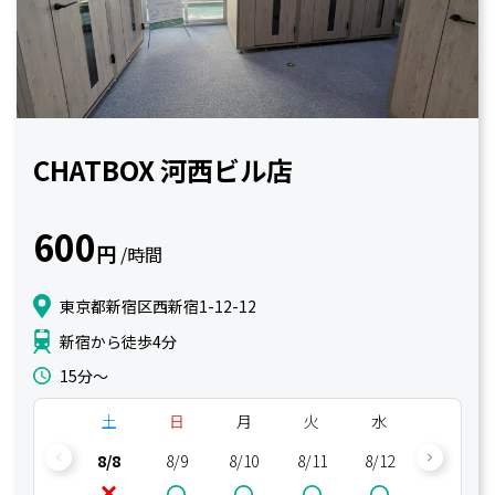
CHATBOX 河西ビル店
600
円
/時間
東京都新宿区西新宿1-12-12
新宿から徒歩4分
15分〜
土
日
月
火
水
木
8/8
8/9
8/10
8/11
8/12
8/13