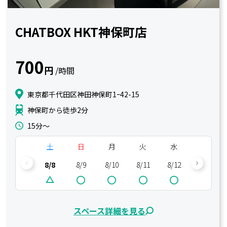
CHATBOX HKT神保町店
700
円
/時間
東京都千代田区神田神保町1ｰ42-15
神保町から徒歩2分
15分〜
土
日
月
火
水
木
8/8
8/9
8/10
8/11
8/12
8/13
スペース詳細を見る