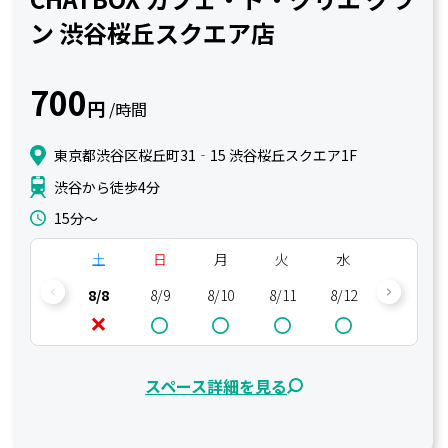
ン 渋谷桜丘スクエア店
700
円
/時間
東京都渋谷区桜丘町31‐15 渋谷桜丘スクエア1F
渋谷から徒歩4分
15分〜
土
日
月
火
水
木
8/8
8/9
8/10
8/11
8/12
8/13
スペース詳細を見る