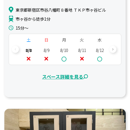
東京都新宿区市谷八幡町８番地 ＴＫＰ市ヶ谷ビル
市ヶ谷から徒歩1分
15分〜
土
日
月
火
水
木
8/8
8/9
8/10
8/11
8/12
8/13
スペース詳細を見る