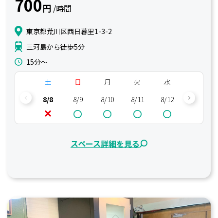
700
円
/時間
東京都荒川区西日暮里1-3-2
三河島から徒歩5分
15分〜
土
日
月
火
水
木
8/8
8/9
8/10
8/11
8/12
8/13
スペース詳細を見る