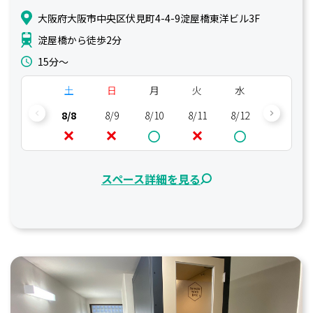
大阪府大阪市中央区伏見町4-4-9淀屋橋東洋ビル3F
淀屋橋から徒歩2分
15分〜
土
日
月
火
水
木
8/8
8/9
8/10
8/11
8/12
8/13
スペース詳細を見る