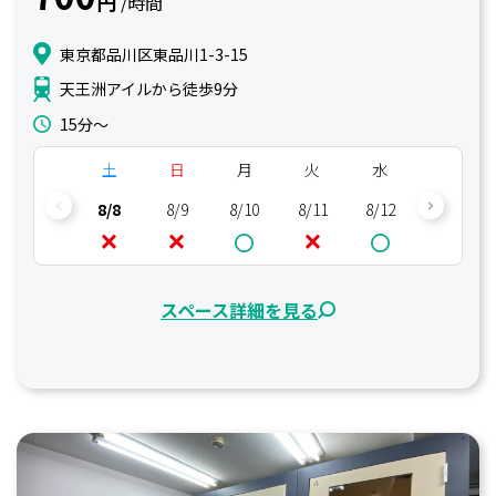
円
/時間
東京都品川区東品川1-3-15
天王洲アイルから徒歩9分
15分〜
土
日
月
火
水
木
8/8
8/9
8/10
8/11
8/12
8/13
スペース詳細を見る