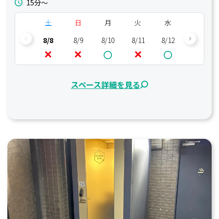
15分〜
土
日
月
火
水
木
8/8
8/9
8/10
8/11
8/12
8/13
スペース詳細を見る