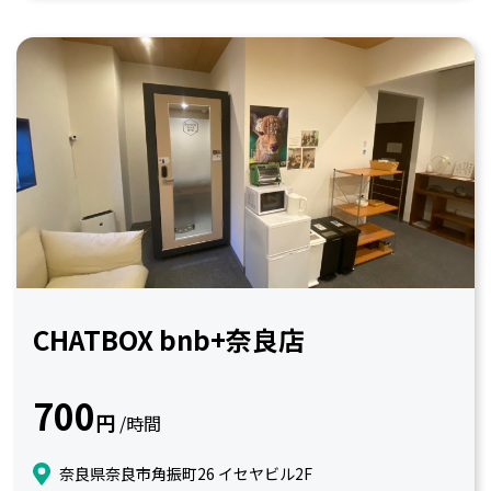
CHATBOX bnb+奈良店
700
円
/時間
奈良県奈良市角振町26 イセヤビル2F