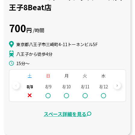
王子8Beat店
700
円
/時間
東京都八王子市三崎町4-11トーネンビル5F
八王子から徒歩4分
15分〜
土
日
月
火
水
木
8/8
8/9
8/10
8/11
8/12
8/13
スペース詳細を見る