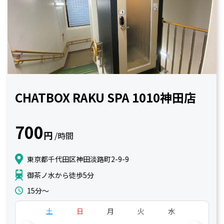
CHATBOX RAKU SPA 1010神田店
700
円
/時間
東京都千代田区神田淡路町2-9-9
御茶ノ水から徒歩5分
15分〜
土
日
月
火
水
木