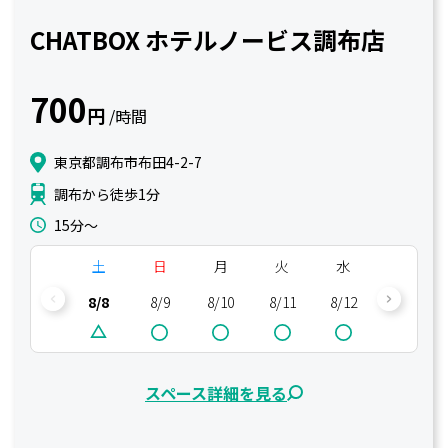
CHATBOX ホテルノービス調布店
700
円
/時間
東京都調布市布田4-2-7
調布から徒歩1分
15分〜
土
日
月
火
水
木
8/8
8/9
8/10
8/11
8/12
8/13
スペース詳細を見る