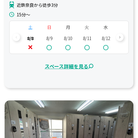
近鉄奈良から徒歩3分
15分〜
土
日
月
火
水
木
8/8
8/9
8/10
8/11
8/12
8/13
スペース詳細を見る