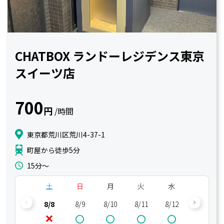
CHATBOX ランドーレジデンス東京
スイーツ店
700
円
/時間
東京都荒川区荒川4-37-1
町屋から徒歩5分
15分〜
土
日
月
火
水
木
8/8
8/9
8/10
8/11
8/12
8/13