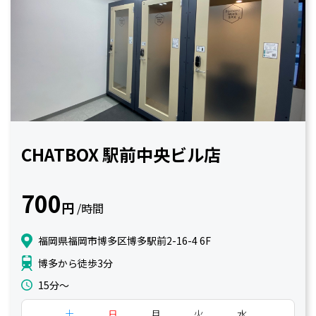
CHATBOX 駅前中央ビル店
700
円
/時間
福岡県福岡市博多区博多駅前2-16-4 6F
博多から徒歩3分
15分〜
土
日
月
火
水
木