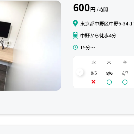
600
円
/時間
東京都中野区中野5-34-1
中野から徒歩4分
15分〜
水
木
金
8/5
8/6
8/7