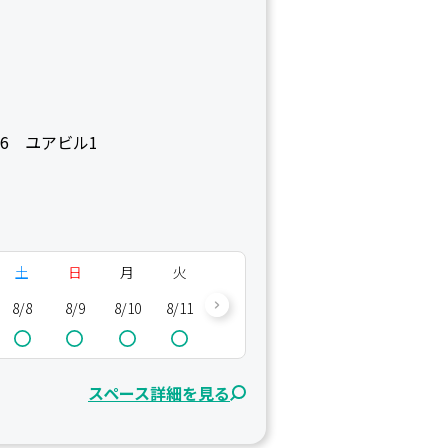
16 ユアビル1
土
日
月
火
水
木
金
土
8/8
8/9
8/10
8/11
8/12
8/13
8/14
8/15
8/
スペース詳細を見る