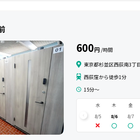
前
600
円
/時間
東京都杉並区西荻南3丁目
西荻窪から徒歩1分
15分〜
水
木
金
8/5
8/6
8/7