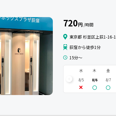
720
円
/時間
東京都 杉並区上荻1-16-
荻窪から徒歩1分
15分〜
水
木
金
8/5
8/6
8/7