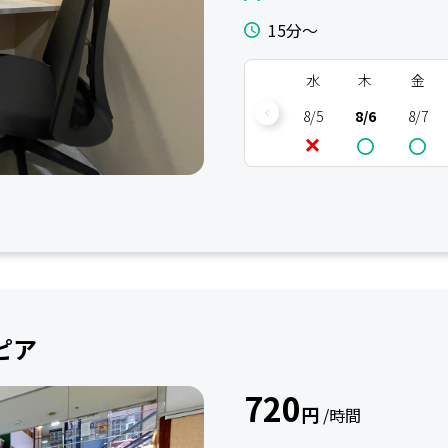
15分〜
水
木
金
8/5
8/6
8/7
ピア
720
円
/時間