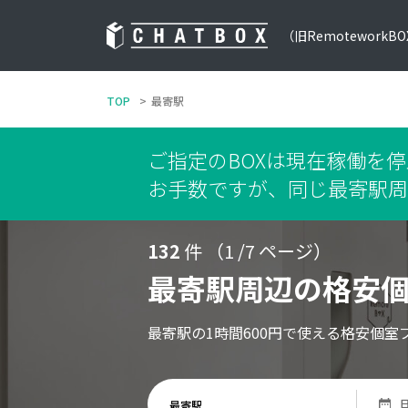
（旧RemoteworkB
TOP
最寄駅
ご指定のBOXは現在稼働を
お手数ですが、同じ最寄駅周
132
件 （1 /7 ページ）
最寄駅周辺の格安
最寄駅の1時間600円で使える格安個室