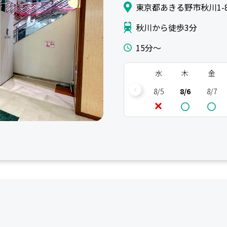
東京都あきる野市秋川1-
秋川から徒歩3分
15分〜
水
木
金
8/5
8/6
8/7