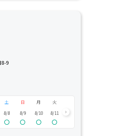
8-9
土
日
月
火
水
木
金
土
8/8
8/9
8/10
8/11
8/12
8/13
8/14
8/15
8/