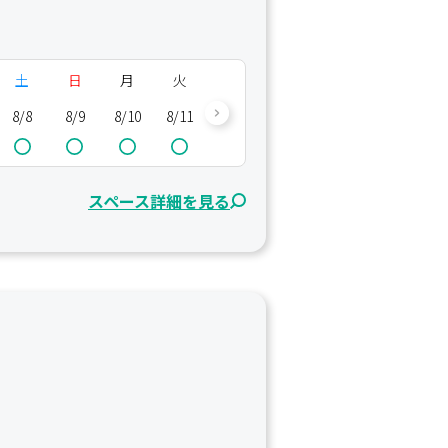
土
日
月
火
水
木
金
土
8/8
8/9
8/10
8/11
8/12
8/13
8/14
8/15
8/
スペース詳細を見る