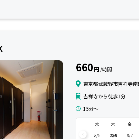
K
660
円
/時間
東京都武蔵野市吉祥寺南町
吉祥寺から徒歩1分
15分〜
水
木
金
8/5
8/6
8/7