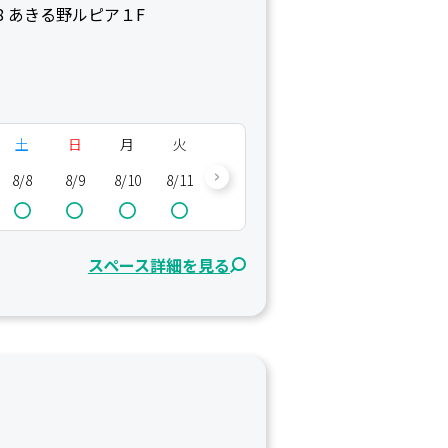
8 あきる野ルピア１F
土
日
月
火
水
木
金
土
8/8
8/9
8/10
8/11
8/12
8/13
8/14
8/15
8/
スペース詳細を見る