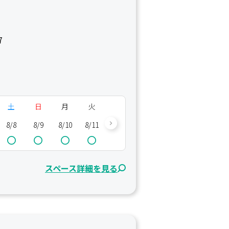
7
土
日
月
火
水
木
金
土
8/8
8/9
8/10
8/11
8/12
8/13
8/14
8/15
8/
スペース詳細を見る