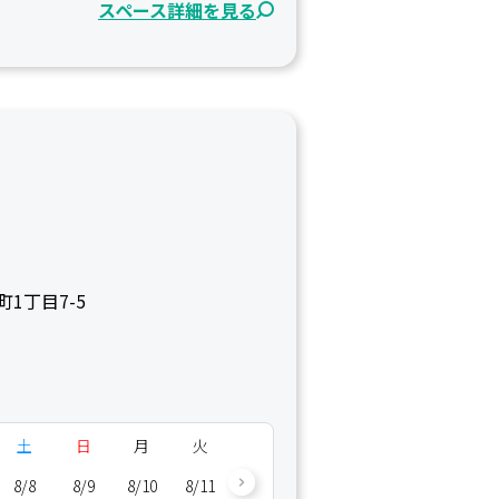
スペース詳細を見る
1丁目7-5
土
日
月
火
水
木
金
土
8/8
8/9
8/10
8/11
8/12
8/13
8/14
8/15
8/