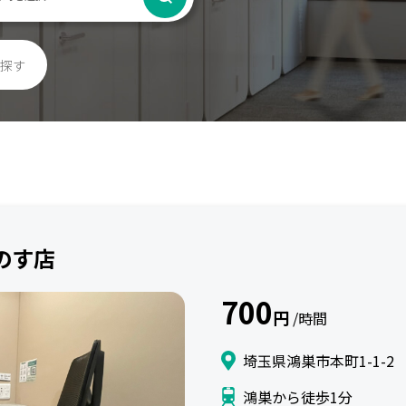
探す
うのす店
700
円
/時間
埼玉県鴻巣市本町1-1-2
鴻巣から徒歩1分