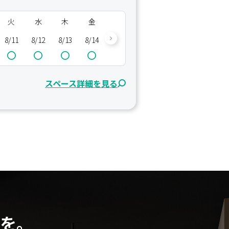
火
水
木
金
土
日
月
火
8/11
8/12
8/13
8/14
8/15
8/16
8/17
8/18
8/
スペース詳細を見る
を。