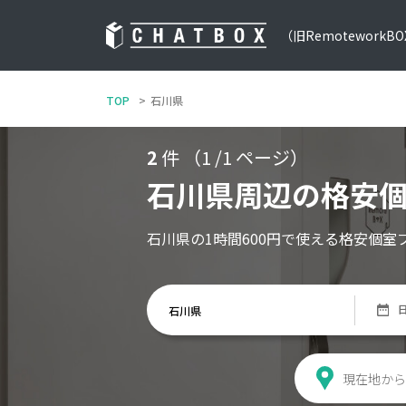
（旧RemoteworkB
TOP
石川県
2
件 （1 /1 ページ）
石川県周辺の格安
石川県の1時間600円で使える格安個室
現在地から