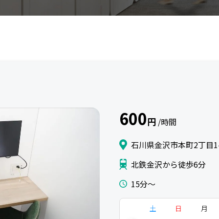
600
円
/時間
石川県金沢市本町2丁目1-
北鉄金沢から徒歩6分
15分〜
土
日
月