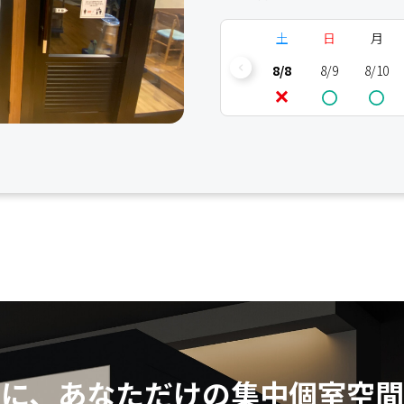
土
日
月
8/8
8/9
8/10
中に、あなただけの
集中個室空間