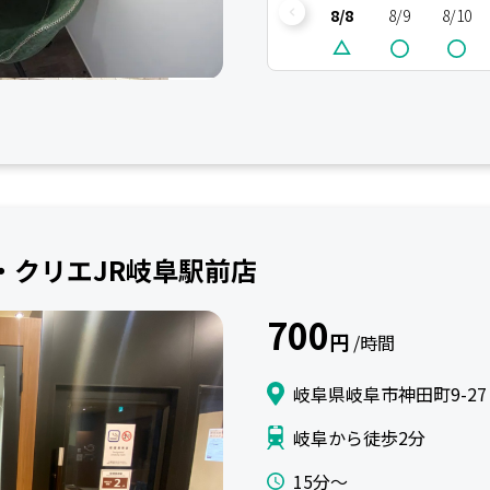
8/8
8/9
8/10
ド・クリエJR岐阜駅前店
700
円
/時間
岐阜県岐阜市神田町9-27
岐阜から徒歩2分
15分〜