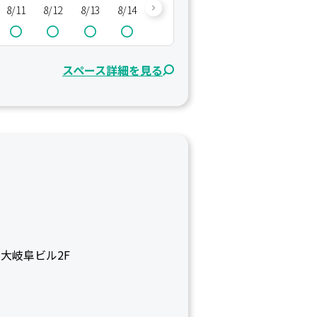
8/11
8/12
8/13
8/14
8/15
8/16
8/17
8/18
8/
スペース詳細を見る
 大岐阜ビル2F