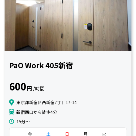
PaO Work 405新宿
600
円
/時間
東京都新宿区西新宿7丁目17‑14
新宿西口から徒歩4分
15分〜
金
土
日
月
火
水