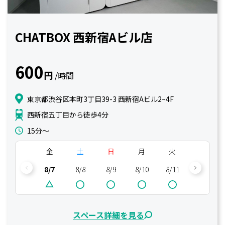
CHATBOX 西新宿Aビル店
600
円
/時間
東京都渋谷区本町3丁目39-3 西新宿Aビル2~4F
西新宿五丁目から徒歩4分
15分〜
金
土
日
月
火
水
8/7
8/8
8/9
8/10
8/11
8/12
スペース詳細を見る