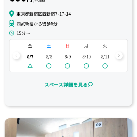
東京都新宿区西新宿7-17-14
西武新宿から徒歩6分
15分〜
金
土
日
月
火
水
8/7
8/8
8/9
8/10
8/11
8/12
スペース詳細を見る