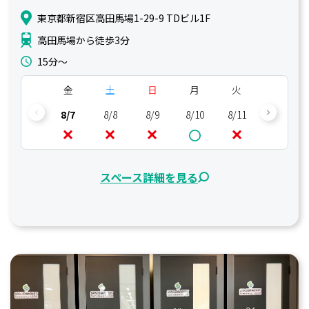
東京都新宿区高田馬場1-29-9 TDビル1F
高田馬場から徒歩3分
15分〜
金
土
日
月
火
水
8/7
8/8
8/9
8/10
8/11
8/12
スペース詳細を見る