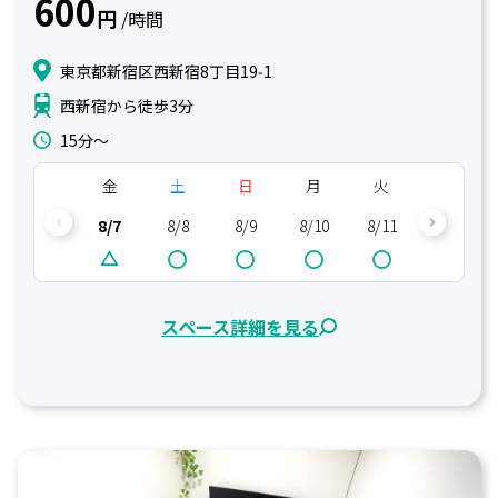
600
円
/時間
東京都新宿区西新宿8丁目19‑1
西新宿から徒歩3分
15分〜
金
土
日
月
火
水
8/7
8/8
8/9
8/10
8/11
8/12
スペース詳細を見る