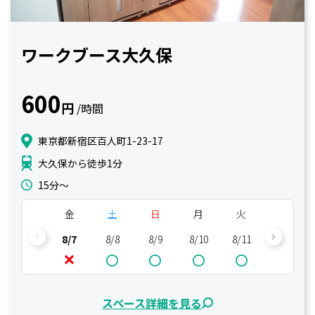
ワークブース大久保
600
円
/時間
東京都新宿区百人町1-23-17
大久保から徒歩1分
15分〜
金
土
日
月
火
水
8/7
8/8
8/9
8/10
8/11
8/12
スペース詳細を見る