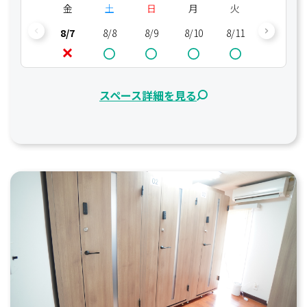
金
土
日
月
火
水
8/7
8/8
8/9
8/10
8/11
8/12
スペース詳細を見る