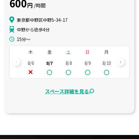
600
円
/時間
東京都中野区中野5-34-17
中野から徒歩4分
15分〜
木
金
土
日
月
火
8/6
8/7
8/8
8/9
8/10
8/11
スペース詳細を見る