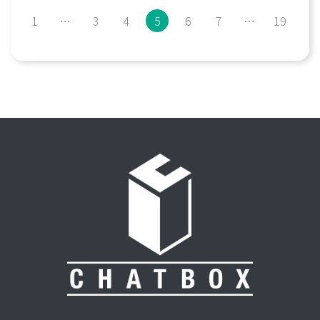
1
…
3
4
5
6
7
…
19