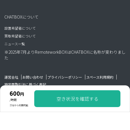
CHATBOXについて
設置希望者について
買取希望者について
ニュース一覧
※2025年7月よりRemoteworkBOXはCHATBOXに名称が変わりまし
た
運営会社
お問い合わせ
プライバシーポリシー
スペース利用規約
特定商取引法に基づく表記
600
円
空き状況を確認する
Copyright WAIM GROUP All rights reserved.
/時間
15分から利用可能
600
円
/時間