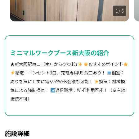
1
/ 6
ミニマルワークブース新大阪の紹介
★新大阪駅東口（南）から徒歩1分
おすすめポイント
給電：コンセント3口、充電専用USB2口あり！
個室：
周りを気にせずに電話やWEB会議も可能！
換気：機械換
気による強制換気！
通信環境：Wi-Fi利用可能！（※有線
接続不可）
施設詳細