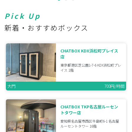
Pick Up
新着・おすすめボックス
CHATBOX KDX浜松町プレイス
店
東京都港区芝公園1-7-6 KDX浜松町プレ
イス 1階
大門
700円/時間
CHATBOX TKP名古屋ルーセン
トタワー店
愛知県名古屋市西区牛島町6-1 名古屋
ルーセントタワー 16階