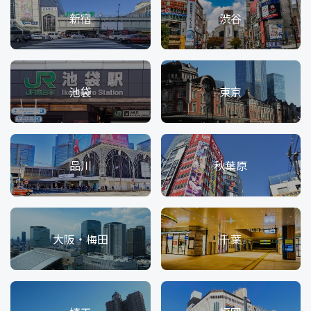
新宿
渋谷
池袋
東京
品川
秋葉原
大阪・梅田
千葉