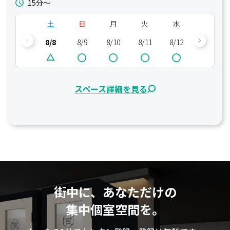
15分〜
土
日
月
火
水
木
8/8
8/9
8/10
8/11
8/12
8/13
スペース詳細を見る
街中に、あなただけの
集中個室空間を。