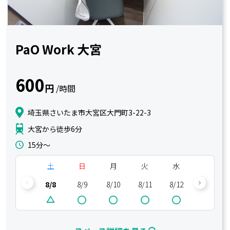
PaO Work 大宮
600
円
/時間
埼玉県さいたま市大宮区大門町3-22-3
大宮から徒歩6分
15分〜
土
日
月
火
水
木
8/8
8/9
8/10
8/11
8/12
8/13