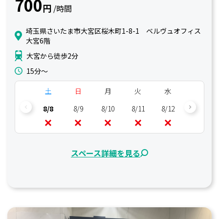
700
円
/時間
埼玉県さいたま市大宮区桜木町1-8-1 ベルヴュオフィス
大宮6階
大宮から徒歩2分
15分〜
土
日
月
火
水
木
8/8
8/9
8/10
8/11
8/12
8/13
スペース詳細を見る