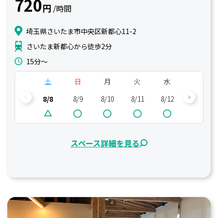
720
円
/時間
埼玉県さいたま市中央区新都心11-2
さいたま新都心から徒歩2分
15分〜
土
日
月
火
水
木
8/8
8/9
8/10
8/11
8/12
8/13
スペース詳細を見る