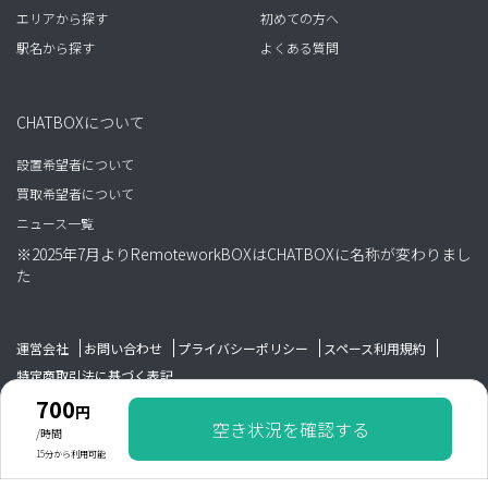
エリアから探す
初めての方へ
駅名から探す
よくある質問
CHATBOXについて
設置希望者について
買取希望者について
ニュース一覧
※2025年7月よりRemoteworkBOXはCHATBOXに名称が変わりまし
た
運営会社
お問い合わせ
プライバシーポリシー
スペース利用規約
特定商取引法に基づく表記
700
円
空き状況を確認する
Copyright WAIM GROUP All rights reserved.
/時間
15分から利用可能