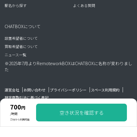
駅名から探す
よくある質問
CHATBOXについて
設置希望者について
買取希望者について
ニュース一覧
※2025年7月よりRemoteworkBOXはCHATBOXに名称が変わりまし
た
運営会社
お問い合わせ
プライバシーポリシー
スペース利用規約
特定商取引法に基づく表記
700
円
空き状況を確認する
Copyright WAIM GROUP All rights reserved.
/時間
15分から利用可能
700
円
/時間