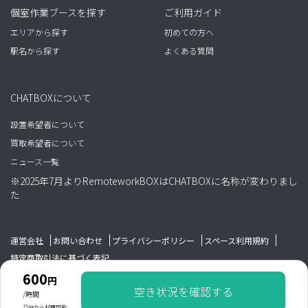
個室作業ブースを探す
ご利用ガイド
エリアから探す
初めての方へ
駅名から探す
よくある質問
CHATBOXについて
設置希望者について
買取希望者について
ニュース一覧
※2025年7月よりRemoteworkBOXはCHATBOXに名称が変わりまし
た
運営会社
お問い合わせ
プライバシーポリシー
スペース利用規約
特定商取引法に基づく表記
600
円
空き状況を確認する
Copyright WAIM GROUP All rights reserved.
/時間
15分から利用可能