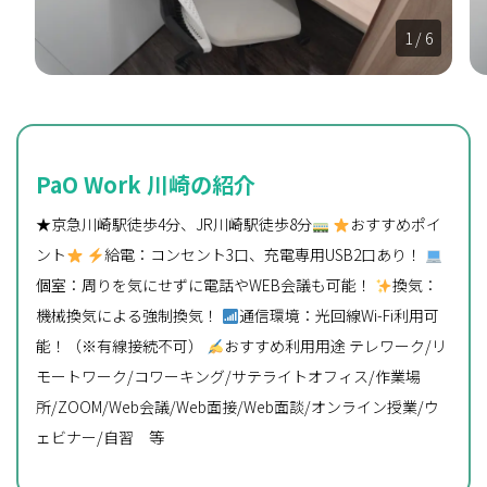
1
/ 6
PaO Work 川崎の紹介
★京急川崎駅徒歩4分、JR川崎駅徒歩8分
おすすめポイ
ント
給電：コンセント3口、充電専用USB2口あり！
個室：周りを気にせずに電話やWEB会議も可能！
換気：
機械換気による強制換気！
通信環境：光回線Wi-Fi利用可
能！（※有線接続不可）
おすすめ利用用途 テレワーク/リ
モートワーク/コワーキング/サテライトオフィス/作業場
所/ZOOM/Web会議/Web面接/Web面談/オンライン授業/ウ
ェビナー/自習 等