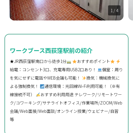
1
/ 4
ワークブース西荻窪駅前の紹介
★JR西荻窪駅南口から徒歩1分
おすすめポイント
給電：コンセント3口、充電専用USB2口あり！
個室：周り
を気にせずに電話やWEB会議も可能！
換気：機械換気に
よる強制換気！
通信環境：光回線Wi-Fi利用可能！（※有
線接続不可）
おすすめ利用用途 テレワーク/リモートワー
ク/コワーキング/サテライトオフィス/作業場所/ZOOM/Web
会議/Web面接/Web面談/オンライン授業/ウェビナー/自習
等