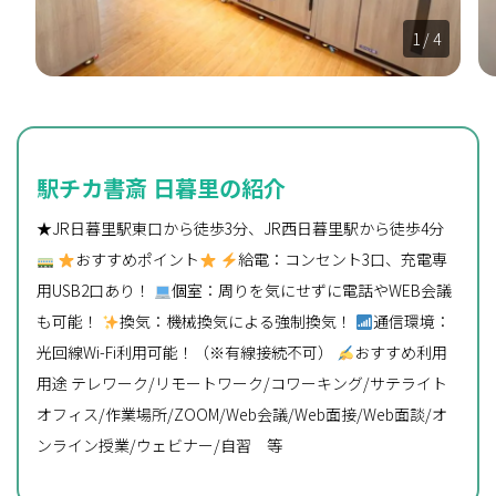
1
/ 4
駅チカ書斎 日暮里の紹介
★JR日暮里駅東口から徒歩3分、JR西日暮里駅から徒歩4分
おすすめポイント
給電：コンセント3口、充電専
用USB2口あり！
個室：周りを気にせずに電話やWEB会議
も可能！
換気：機械換気による強制換気！
通信環境：
光回線Wi-Fi利用可能！（※有線接続不可）
おすすめ利用
用途 テレワーク/リモートワーク/コワーキング/サテライト
オフィス/作業場所/ZOOM/Web会議/Web面接/Web面談/オ
ンライン授業/ウェビナー/自習 等