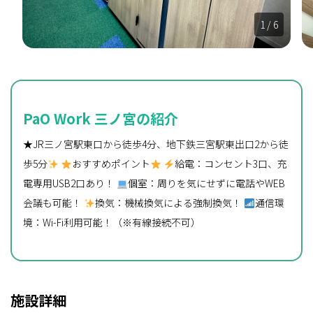
1
/ 6
PaO Work 三ノ宮の紹介
★JR三ノ宮駅東口から徒歩4分、地下鉄三宮駅東出口2から徒
歩5分
おすすめポイント
給電：コンセント3口、充
電専用USB2口あり！
個室：周りを気にせずに電話やWEB
会議も可能！
換気：機械換気による強制換気！
通信環
境：Wi-Fi利用可能！（※有線接続不可）
施設詳細