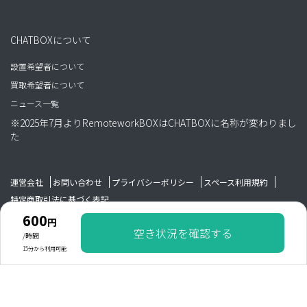
CHATBOXについて
設置希望者について
買取希望者について
ニュース一覧
※2025年7月よりRemoteworkBOXはCHATBOXに名称が変わりまし
た
運営会社
お問い合わせ
プライバシーポリシー
スペース利用規約
特定商取引法に基づく表記
600
円
空き状況を確認する
Copyright WAIM GROUP All rights reserved.
/時間
15分から利用可能
600
円
/時間