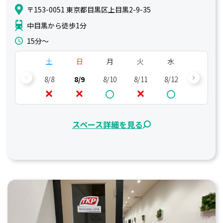
〒153-0051 東京都目黒区上目黒2-9-35
中目黒から徒歩1分
15分〜
土
日
月
火
水
木
8/8
8/9
8/10
8/11
8/12
8/13
スペース詳細を見る