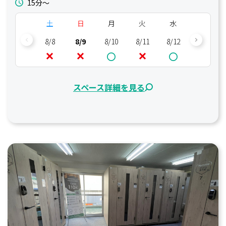
15分〜
土
日
月
火
水
木
8/8
8/9
8/10
8/11
8/12
8/13
スペース詳細を見る