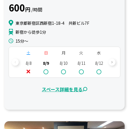
600
円
/時間
東京都新宿区西新宿1-18-4 共新ビル7F
新宿から徒歩1分
15分〜
土
日
月
火
水
木
8/8
8/9
8/10
8/11
8/12
8/13
スペース詳細を見る