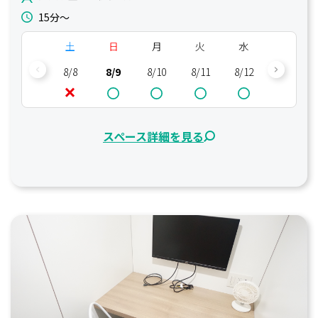
15分〜
土
日
月
火
水
木
8/8
8/9
8/10
8/11
8/12
8/13
スペース詳細を見る