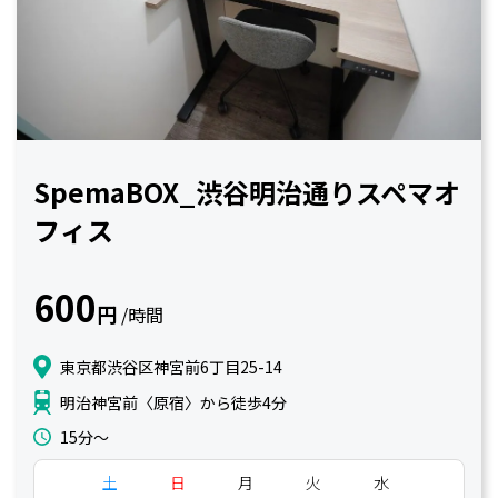
SpemaBOX_渋谷明治通りスペマオ
フィス
600
円
/時間
東京都渋谷区神宮前6丁目25-14
明治神宮前〈原宿〉から徒歩4分
15分〜
土
日
月
火
水
木