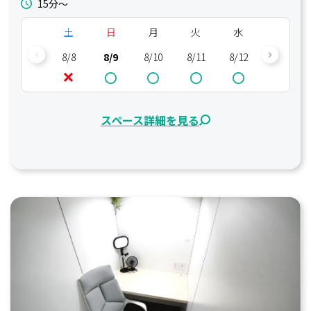
15分〜
土
日
月
火
水
木
8/8
8/9
8/10
8/11
8/12
8/13
スペース詳細を見る