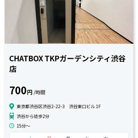
CHATBOX TKPガーデンシティ渋谷
店
700
円
/時間
東京都渋谷区渋谷2-22-3 渋谷東口ビル 1F
渋谷から徒歩2分
15分〜