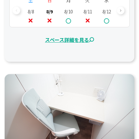
土
日
月
火
水
木
8/8
8/9
8/10
8/11
8/12
8/13
スペース詳細を見る