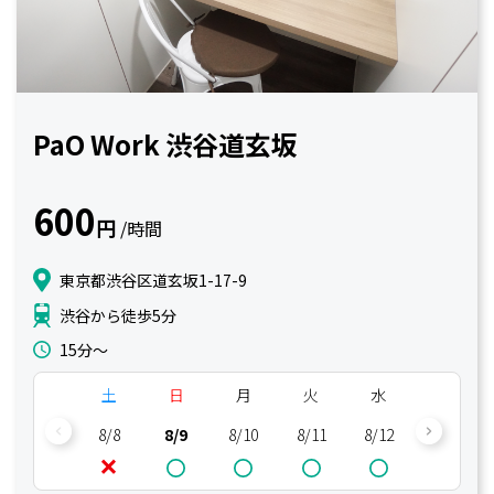
PaO Work 渋谷道玄坂
600
円
/時間
東京都渋谷区道玄坂1-17-9
渋谷から徒歩5分
15分〜
土
日
月
火
水
木
8/8
8/9
8/10
8/11
8/12
8/13