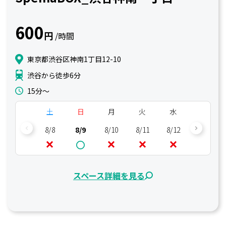
600
円
/時間
東京都渋谷区神南1丁目12-10
渋谷から徒歩6分
15分〜
土
日
月
火
水
木
8/8
8/9
8/10
8/11
8/12
8/13
スペース詳細を見る