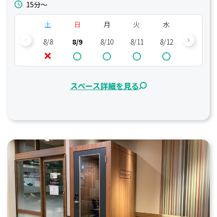
15分〜
土
日
月
火
水
木
8/8
8/9
8/10
8/11
8/12
8/13
スペース詳細を見る