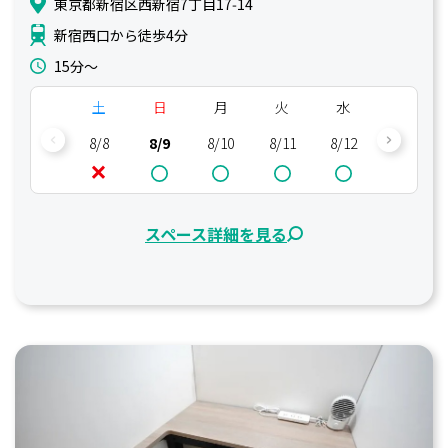
東京都新宿区西新宿7丁目17‑14
新宿西口から徒歩4分
15分〜
土
日
月
火
水
木
8/8
8/9
8/10
8/11
8/12
8/13
スペース詳細を見る