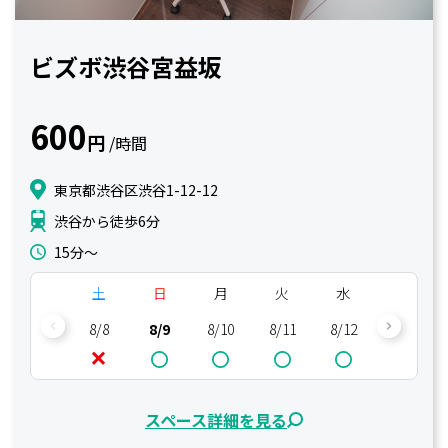
ビズボ渋谷宮益坂
600
円
/時間
東京都渋谷区渋谷1-12-12
渋谷から徒歩6分
15分〜
土
日
月
火
水
木
8/8
8/9
8/10
8/11
8/12
8/13
スペース詳細を見る