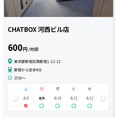
CHATBOX 河西ビル店
600
円
/時間
東京都新宿区西新宿1-12-12
新宿から徒歩4分
15分〜
土
日
月
火
水
木
8/8
8/9
8/10
8/11
8/12
8/13