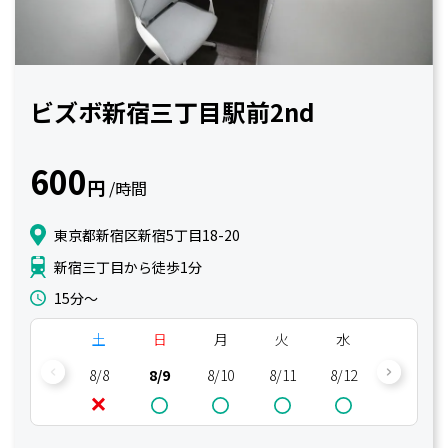
ビズボ新宿三丁目駅前2nd
600
円
/時間
東京都新宿区新宿5丁目18-20
新宿三丁目から徒歩1分
15分〜
土
日
月
火
水
木
8/8
8/9
8/10
8/11
8/12
8/13