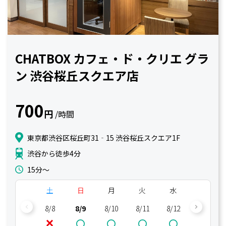
CHATBOX カフェ・ド・クリエ グラ
ン 渋谷桜丘スクエア店
700
円
/時間
東京都渋谷区桜丘町31‐15 渋谷桜丘スクエア1F
渋谷から徒歩4分
15分〜
土
日
月
火
水
木
8/8
8/9
8/10
8/11
8/12
8/13