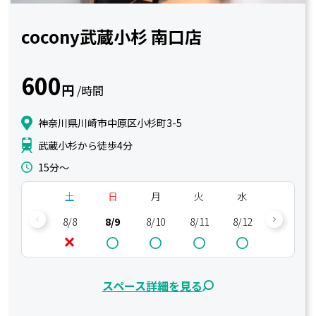
cocony武蔵小杉 南口店
600
円
/時間
神奈川県川崎市中原区小杉町3-5
武蔵小杉から徒歩4分
15分〜
土
日
月
火
水
木
8/8
8/9
8/10
8/11
8/12
8/13
スペース詳細を見る