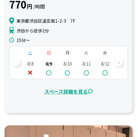
770
円
/時間
東京都渋谷区道玄坂1-2-3 7F
渋谷から徒歩2分
15分〜
土
日
月
火
水
木
8/8
8/9
8/10
8/11
8/12
8/13
スペース詳細を見る