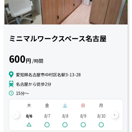
ミニマルワークスペース名古屋
600
円
/時間
愛知県名古屋市中村区名駅3-13-28
名古屋から徒歩2分
15分〜
木
金
土
日
月
火
8/6
8/7
8/8
8/9
8/10
8/11