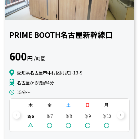
PRIME BOOTH名古屋新幹線口
600
円
/時間
愛知県名古屋市中村区則武1-13-9
名古屋から徒歩4分
15分〜
木
金
土
日
月
火
8/6
8/7
8/8
8/9
8/10
8/11