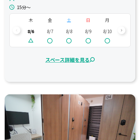
15分〜
木
金
土
日
月
火
8/6
8/7
8/8
8/9
8/10
8/11
スペース詳細を見る