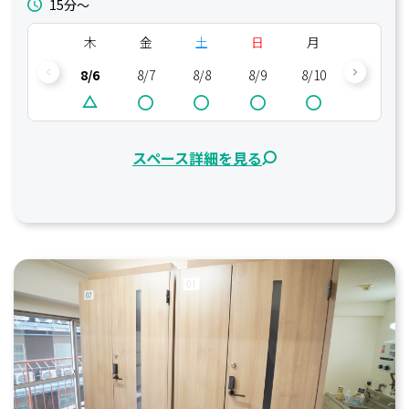
15分〜
木
金
土
日
月
火
8/6
8/7
8/8
8/9
8/10
8/11
スペース詳細を見る