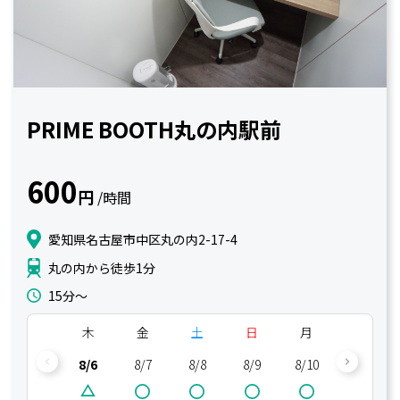
PRIME BOOTH丸の内駅前
600
円
/時間
愛知県名古屋市中区丸の内2-17-4
丸の内から徒歩1分
15分〜
木
金
土
日
月
火
8/6
8/7
8/8
8/9
8/10
8/11