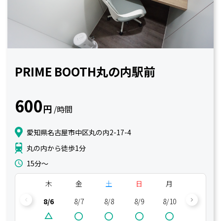
PRIME BOOTH丸の内駅前
600
円
/時間
愛知県名古屋市中区丸の内2-17-4
丸の内から徒歩1分
15分〜
木
金
土
日
月
火
8/6
8/7
8/8
8/9
8/10
8/11