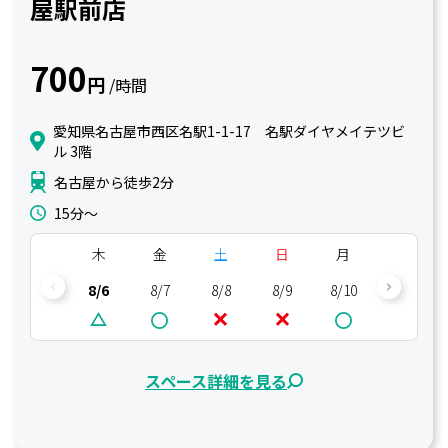
屋駅前店
700
円
/時間
愛知県名古屋市西区名駅1-1-17 名駅ダイヤメイテツビ
ル 3階
名古屋から徒歩2分
15分〜
木
金
土
日
月
火
8/6
8/7
8/8
8/9
8/10
8/11
スペース詳細を見る