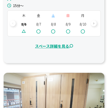
15分〜
木
金
土
日
月
火
8/6
8/7
8/8
8/9
8/10
8/11
スペース詳細を見る