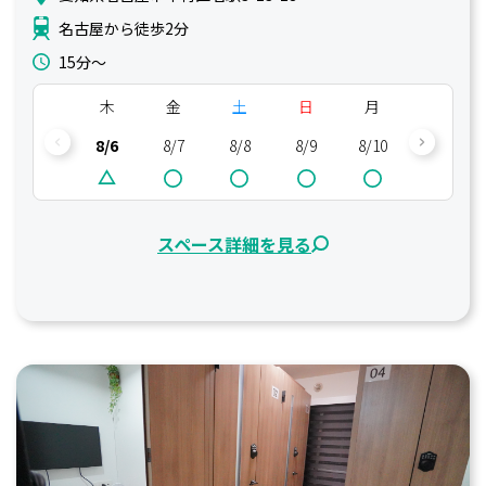
名古屋から徒歩2分
15分〜
木
金
土
日
月
火
8/6
8/7
8/8
8/9
8/10
8/11
スペース詳細を見る