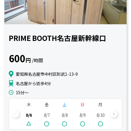
PRIME BOOTH名古屋新幹線口
600
円
/時間
愛知県名古屋市中村区則武1-13-9
名古屋から徒歩4分
15分〜
木
金
土
日
月
火
8/6
8/7
8/8
8/9
8/10
8/11