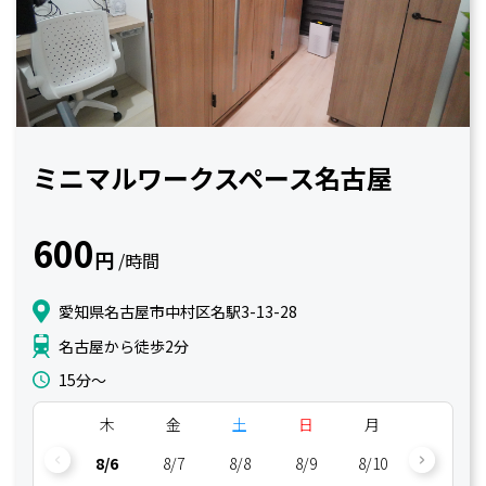
ミニマルワークスペース名古屋
600
円
/時間
愛知県名古屋市中村区名駅3-13-28
名古屋から徒歩2分
15分〜
木
金
土
日
月
火
8/6
8/7
8/8
8/9
8/10
8/11