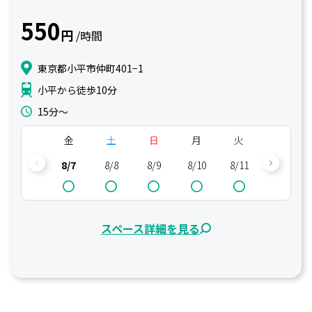
550
円
/時間
東京都小平市仲町401−1
小平から徒歩10分
15分〜
金
土
日
月
火
水
8/7
8/8
8/9
8/10
8/11
8/12
スペース詳細を見る