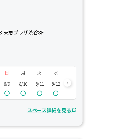
3 東急プラザ渋谷8F
日
月
火
水
木
金
土
日
8/9
8/10
8/11
8/12
8/13
8/14
8/15
8/16
8/
スペース詳細を見る