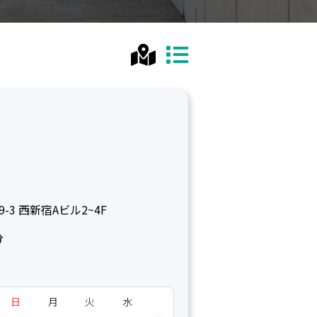
3 西新宿Aビル2~4F
分
日
月
火
水
木
金
土
日