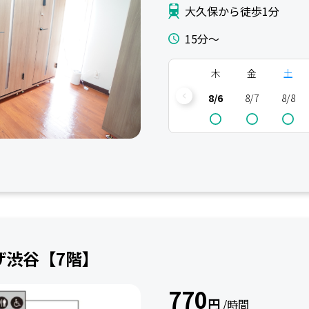
大久保から徒歩1分
15分〜
木
金
土
8/6
8/7
8/8
プラザ渋谷【7階】
770
円
/時間