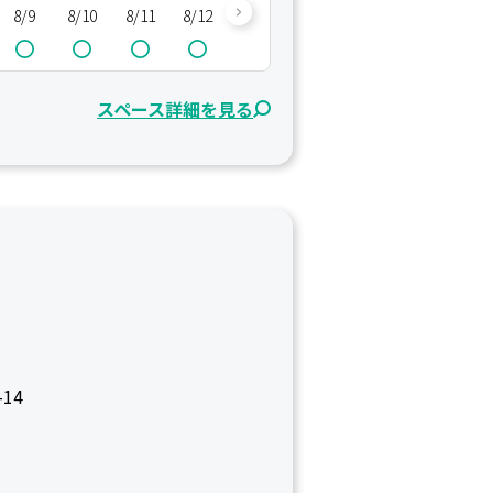
8/9
8/10
8/11
8/12
8/13
8/14
8/15
8/16
8/
スペース詳細を見る
14