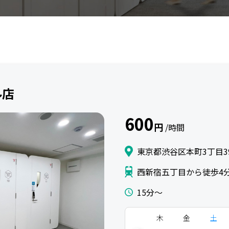
ル店
600
円
/時間
東京都渋谷区本町3丁目39-
西新宿五丁目から徒歩4
15分〜
木
金
土