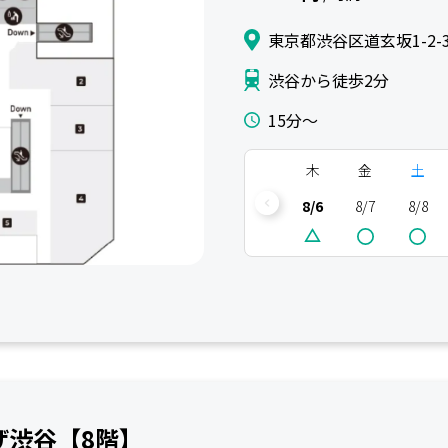
東京都渋谷区道玄坂1-2-3
渋谷から徒歩2分
15分〜
木
金
土
8/6
8/7
8/8
プラザ渋谷【8階】