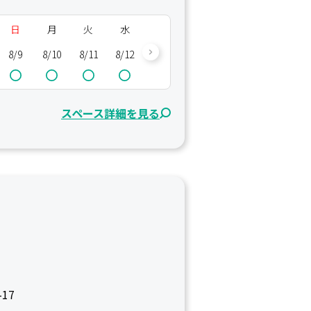
日
月
火
水
木
金
土
日
8/9
8/10
8/11
8/12
8/13
8/14
8/15
8/16
8/
スペース詳細を見る
17