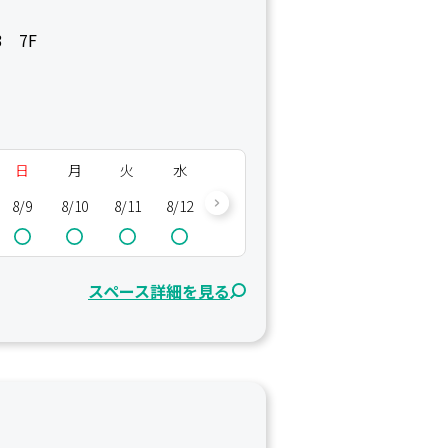
 7F
日
月
火
水
木
金
土
日
8/9
8/10
8/11
8/12
8/13
8/14
8/15
8/16
8/
スペース詳細を見る