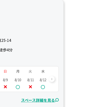
5-14
徒歩4分
日
月
火
水
木
金
土
日
8/9
8/10
8/11
8/12
8/13
8/14
8/15
8/16
8/
スペース詳細を見る