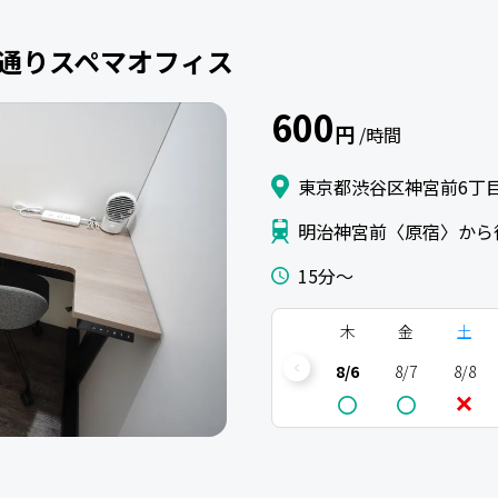
明治通りスペマオフィス
600
円
/時間
東京都渋谷区神宮前6丁目2
明治神宮前〈原宿〉から
15分〜
木
金
土
8/6
8/7
8/8