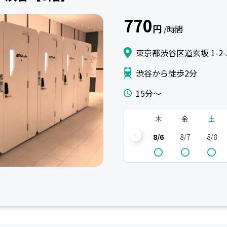
770
円
/時間
東京都渋谷区道玄坂 1-2-
渋谷から徒歩2分
15分〜
木
金
土
8/6
8/7
8/8