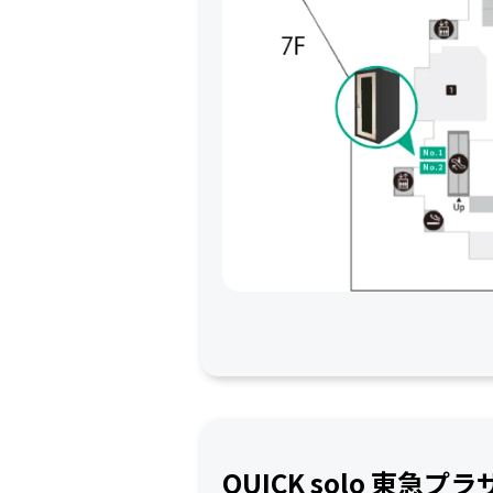
QUICK solo 東急