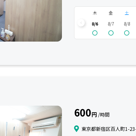
木
金
土
8/6
8/7
8/8
600
円
/時間
東京都新宿区百人町1-23-