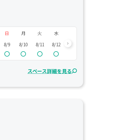
日
月
火
水
木
金
土
日
8/9
8/10
8/11
8/12
8/13
8/14
8/15
8/16
8/
スペース詳細を見る