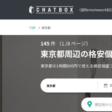
（旧RemoteworkB
TOP
東京都
145
件 （1 /8 ページ）
東京都周辺の格安
東京都の1時間600円で使える格安個室
現在地から