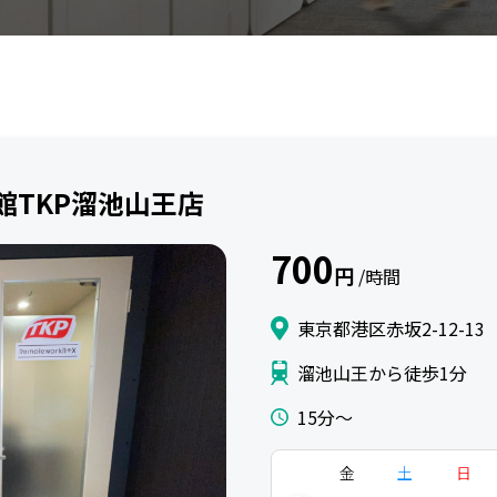
A館TKP溜池山王店
700
円
/時間
東京都港区赤坂2-12-1
溜池山王から徒歩1分
15分〜
金
土
日