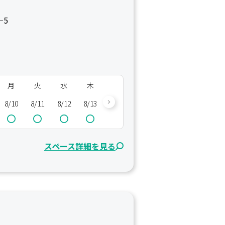
−5
月
火
水
木
金
土
日
月
8/10
8/11
8/12
8/13
8/14
8/15
8/16
8/17
8/
スペース詳細を見る