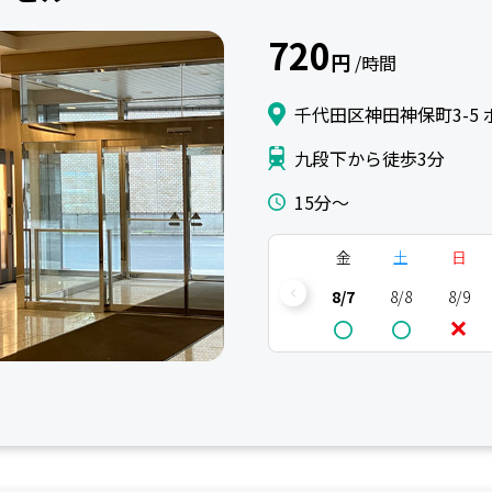
720
円
/時間
千代田区神田神保町3-5 
九段下から徒歩3分
15分〜
金
土
日
8/7
8/8
8/9