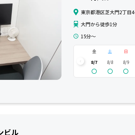
東京都港区芝大門2丁目4
大門から徒歩1分
15分〜
金
土
日
8/7
8/8
8/9
サンビル