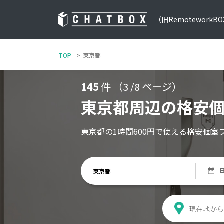
（旧RemoteworkB
TOP
東京都
145
件 （3 /8 ページ）
東京都周辺の格安
東京都の1時間600円で使える格安個室
現在地から