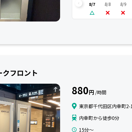
8/7
8/8
8/9
谷パークフロント
880
円
/時間
東京都千代田区内幸町2-1-
内幸町から徒歩0分
15分〜