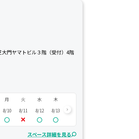
6 芝大門ヤマトビル３階（受付）4階
月
火
水
木
金
土
日
月
8/10
8/11
8/12
8/13
8/14
8/15
8/16
8/17
8/
スペース詳細を見る