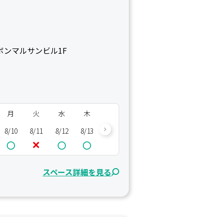
ボンマルサンビル1F
月
火
水
木
金
土
日
月
8/10
8/11
8/12
8/13
8/14
8/15
8/16
8/17
8/
スペース詳細を見る