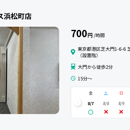
ィス浜松町店
700
円
/時間
東京都港区芝大門1-6-
（設置階）
大門から徒歩2分
15分〜
金
土
日
8/7
8/8
8/9