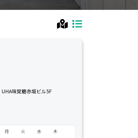
3 UHA味覚糖赤坂ビル5F
月
火
水
木
金
土
日
月