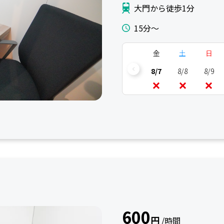
大門から徒歩1分
15分〜
金
土
日
8/7
8/8
8/9
600
円
/時間