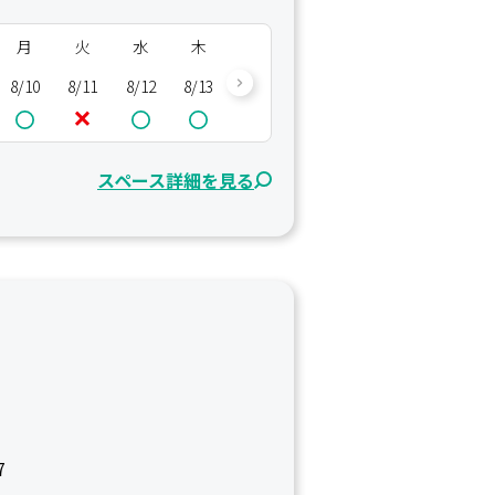
月
火
水
木
金
土
日
月
8/10
8/11
8/12
8/13
8/14
8/15
8/16
8/17
8/
スペース詳細を見る
7