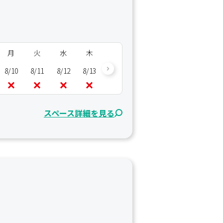
月
火
水
木
金
土
日
月
8/10
8/11
8/12
8/13
8/14
8/15
8/16
8/17
8/
スペース詳細を見る