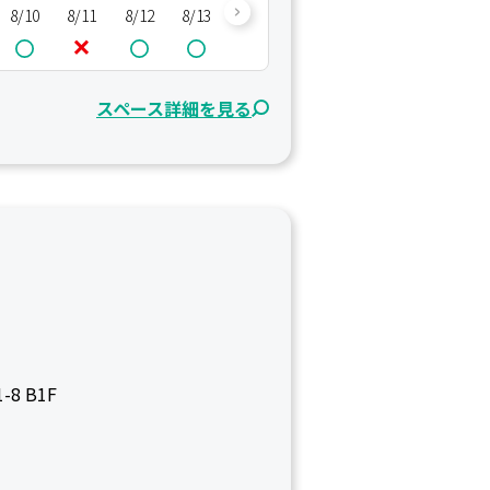
8/10
8/11
8/12
8/13
8/14
8/15
8/16
8/17
8/
スペース詳細を見る
8 B1F